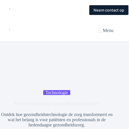
Skip
to
Home
Diensten
Magazine
Contact
Neem contact op
content
Menu
Technologie
Wat is het belang van gezondheidstechnologie?
Ontdek hoe gezondheidstechnologie de zorg transformeert en
wat het belang is voor patiënten en professionals in de
hedendaagse gezondheidszorg.