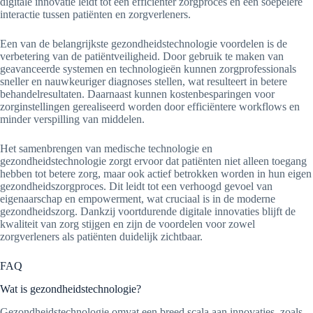
digitale innovatie leidt tot een efficiënter zorgproces en een soepelere
interactie tussen patiënten en zorgverleners.
Een van de belangrijkste gezondheidstechnologie voordelen is de
verbetering van de patiëntveiligheid. Door gebruik te maken van
geavanceerde systemen en technologieën kunnen zorgprofessionals
sneller en nauwkeuriger diagnoses stellen, wat resulteert in betere
behandelresultaten. Daarnaast kunnen kostenbesparingen voor
zorginstellingen gerealiseerd worden door efficiëntere workflows en
minder verspilling van middelen.
Het samenbrengen van medische technologie en
gezondheidstechnologie zorgt ervoor dat patiënten niet alleen toegang
hebben tot betere zorg, maar ook actief betrokken worden in hun eigen
gezondheidszorgproces. Dit leidt tot een verhoogd gevoel van
eigenaarschap en empowerment, wat cruciaal is in de moderne
gezondheidszorg. Dankzij voortdurende digitale innovaties blijft de
kwaliteit van zorg stijgen en zijn de voordelen voor zowel
zorgverleners als patiënten duidelijk zichtbaar.
FAQ
Wat is gezondheidstechnologie?
Gezondheidstechnologie omvat een breed scala aan innovaties, zoals