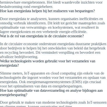
hernieuwbare energiebronnen. Het biedt waardevolle inzichten voor
besluitvorming rond energiebeheer.
Hoe kan energiedata helpen bij het realiseren van besparingen?
Door energiedata te analyseren, kunnen organisaties inefficiënties en
onnodig verbruik identificeren. Dit leidt tot gerichte maatregelen zoals
optimalisatie van verwarmings- en koelsystemen, wat resulteert in
lagere energiekosten en een verbeterde energie-efficiëntie.
Wat is de rol van energiedata in de circulaire economie?
In de circulaire economie ondersteunt energiedata duurzame praktijken
door bedrijven te helpen bij het ontwikkelen van beleid dat hergebruik
en recycling bevordert. Dit vermindert verspilling en bevordert een
afvalloze bedrijfsvoering.
Welke technologieën worden gebruikt voor het verzamelen van
energiedata?
Slimme meters, IoT-apparaten en cloud computing zijn enkele van de
technologieën die ingezet worden voor het verzamelen en opslaan van
energiedata. Ook energiemanagementsystemen (EMS) zijn cruciaal
voor het optimaliseren van data en energiebesparingen.
Hoe kan optimalisatie van dataverzameling en analyse bijdragen aan
energiebesparing?
Door gebruik te maken van moderne technologieën zoals IoT-sensoren
en slimme meters, kunnen organisaties real-time