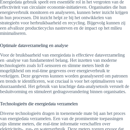
Energiedata gebruik speelt een essentiële rol in het vergroten van de
effectiviteit van circulaire economie-initiatieven. Organisaties die hun
energieverbruik monitoren en analyseren, kunnen beter inzicht krijgen
in hun processen. Dit inzicht helpt ze bij het ontwikkelen van
strategieën voor herbruikbaarheid en recycling. Bijgevolg kunnen zij
een afvalloze productiecyclus nastreven en de impact op het milieu
minimaliseren.
Optimale dataverzameling en analyse
Voor de bruikbaarheid van energiedata is effectieve dataverzameling
en -analyse van fundamenteel belang. Het inzetten van moderne
technologieën zoals IoT-sensoren en slimme meters biedt de
mogelijkheid om real-time gegevens over energieverbruik te
verkrijgen. Deze gegevens kunnen worden geanalyseerd om patronen
en trends te identificeren, wat cruciaal is voor het optimaliseren van
duurzaamheid. Het gebruik van krachtige data-analysetools versnelt de
besluitvorming en stimuleert gedragsverandering binnen organisaties.
Technologieën die energiedata verzamelen
Diverse technologieën dragen in toenemende mate bij aan het proces
van energiedata verzamelen. Een van de prominentste toepassingen
zijn slimme meters, die real-time informatie verschaffen over
elektriciteits-, gas- en waterverbruik. Deze meters zorgen ervoor dat