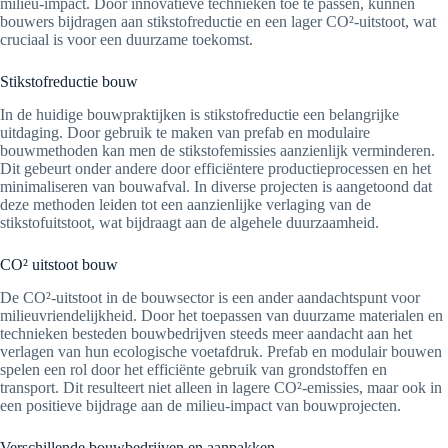
milieu-impact. Door innovatieve technieken toe te passen, kunnen
bouwers bijdragen aan stikstofreductie en een lager CO²-uitstoot, wat
cruciaal is voor een duurzame toekomst.
Stikstofreductie bouw
In de huidige bouwpraktijken is stikstofreductie een belangrijke
uitdaging. Door gebruik te maken van prefab en modulaire
bouwmethoden kan men de stikstofemissies aanzienlijk verminderen.
Dit gebeurt onder andere door efficiëntere productieprocessen en het
minimaliseren van bouwafval. In diverse projecten is aangetoond dat
deze methoden leiden tot een aanzienlijke verlaging van de
stikstofuitstoot, wat bijdraagt aan de algehele duurzaamheid.
CO² uitstoot bouw
De CO²-uitstoot in de bouwsector is een ander aandachtspunt voor
milieuvriendelijkheid. Door het toepassen van duurzame materialen en
technieken besteden bouwbedrijven steeds meer aandacht aan het
verlagen van hun ecologische voetafdruk. Prefab en modulair bouwen
spelen een rol door het efficiënte gebruik van grondstoffen en
transport. Dit resulteert niet alleen in lagere CO²-emissies, maar ook in
een positieve bijdrage aan de milieu-impact van bouwprojecten.
Verschillende bouwbedrijven en aanpakken