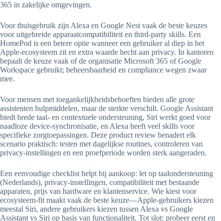
365 in zakelijke omgevingen.
Voor thuisgebruik zijn Alexa en Google Nest vaak de beste keuzes
voor uitgebreide apparaatcompatibiliteit en third-party skills. Een
HomePod is een betere optie wanneer een gebruiker al diep in het
Apple-ecosysteem zit en extra waarde hecht aan privacy. In kantoren
bepaalt de keuze vaak of de organisatie Microsoft 365 of Google
Workspace gebruikt; beheersbaarheid en compliance wegen zwaar
mee.
Voor mensen met toegankelijkheidsbehoeften bieden alle grote
assistenten hulpmiddelen, maar de sterkte verschilt. Google Assistant
biedt brede taal- en contextuele ondersteuning, Siri werkt goed voor
naadloze device-synchronisatie, en Alexa heeft veel skills voor
specifieke zorgtoepassingen. Deze product review benadert elk
scenario praktisch: testen met dagelijkse routines, controleren van
privacy-instellingen en een proefperiode worden sterk aangeraden.
Een eenvoudige checklist helpt bij aankoop: let op taalondersteuning
(Nederlands), privacy-instellingen, compatibiliteit met bestaande
apparaten, prijs van hardware en klantenservice. Wie kiest voor
ecosysteem-fit maakt vaak de beste keuze—Apple-gebruikers kiezen
meestal Siri, andere gebruikers kiezen tussen Alexa vs Google
Assistant vs Siri op basis van functionaliteit. Tot slot: probeer eerst en