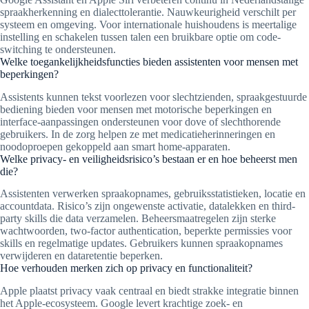
spraakherkenning en dialecttolerantie. Nauwkeurigheid verschilt per
systeem en omgeving. Voor internationale huishoudens is meertalige
instelling en schakelen tussen talen een bruikbare optie om code-
switching te ondersteunen.
Welke toegankelijkheidsfuncties bieden assistenten voor mensen met
beperkingen?
Assistents kunnen tekst voorlezen voor slechtzienden, spraakgestuurde
bediening bieden voor mensen met motorische beperkingen en
interface-aanpassingen ondersteunen voor dove of slechthorende
gebruikers. In de zorg helpen ze met medicatieherinneringen en
noodoproepen gekoppeld aan smart home-apparaten.
Welke privacy- en veiligheidsrisico’s bestaan er en hoe beheerst men
die?
Assistenten verwerken spraakopnames, gebruiksstatistieken, locatie en
accountdata. Risico’s zijn ongewenste activatie, datalekken en third-
party skills die data verzamelen. Beheersmaatregelen zijn sterke
wachtwoorden, two-factor authentication, beperkte permissies voor
skills en regelmatige updates. Gebruikers kunnen spraakopnames
verwijderen en dataretentie beperken.
Hoe verhouden merken zich op privacy en functionaliteit?
Apple plaatst privacy vaak centraal en biedt strakke integratie binnen
het Apple-ecosysteem. Google levert krachtige zoek- en