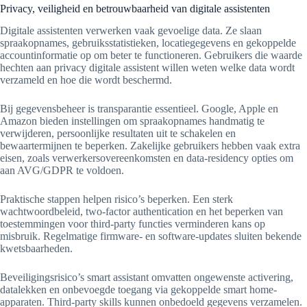
Privacy, veiligheid en betrouwbaarheid van digitale assistenten
Digitale assistenten verwerken vaak gevoelige data. Ze slaan
spraakopnames, gebruiksstatistieken, locatiegegevens en gekoppelde
accountinformatie op om beter te functioneren. Gebruikers die waarde
hechten aan privacy digitale assistent willen weten welke data wordt
verzameld en hoe die wordt beschermd.
Bij gegevensbeheer is transparantie essentieel. Google, Apple en
Amazon bieden instellingen om spraakopnames handmatig te
verwijderen, persoonlijke resultaten uit te schakelen en
bewaartermijnen te beperken. Zakelijke gebruikers hebben vaak extra
eisen, zoals verwerkersovereenkomsten en data-residency opties om
aan AVG/GDPR te voldoen.
Praktische stappen helpen risico’s beperken. Een sterk
wachtwoordbeleid, two-factor authentication en het beperken van
toestemmingen voor third-party functies verminderen kans op
misbruik. Regelmatige firmware- en software-updates sluiten bekende
kwetsbaarheden.
Beveiligingsrisico’s smart assistant omvatten ongewenste activering,
datalekken en onbevoegde toegang via gekoppelde smart home-
apparaten. Third-party skills kunnen onbedoeld gegevens verzamelen.