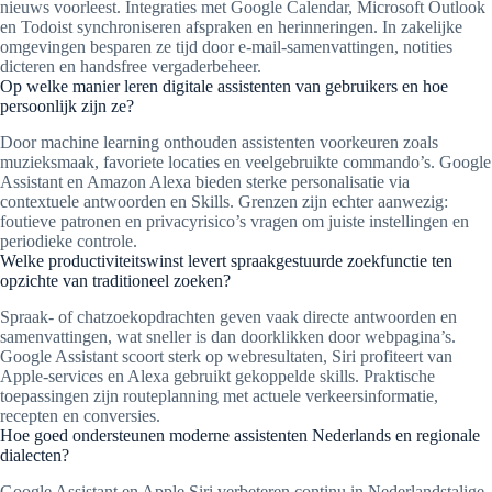
nieuws voorleest. Integraties met Google Calendar, Microsoft Outlook
en Todoist synchroniseren afspraken en herinneringen. In zakelijke
omgevingen besparen ze tijd door e-mail-samenvattingen, notities
dicteren en handsfree vergaderbeheer.
Op welke manier leren digitale assistenten van gebruikers en hoe
persoonlijk zijn ze?
Door machine learning onthouden assistenten voorkeuren zoals
muzieksmaak, favoriete locaties en veelgebruikte commando’s. Google
Assistant en Amazon Alexa bieden sterke personalisatie via
contextuele antwoorden en Skills. Grenzen zijn echter aanwezig:
foutieve patronen en privacyrisico’s vragen om juiste instellingen en
periodieke controle.
Welke productiviteitswinst levert spraakgestuurde zoekfunctie ten
opzichte van traditioneel zoeken?
Spraak- of chatzoekopdrachten geven vaak directe antwoorden en
samenvattingen, wat sneller is dan doorklikken door webpagina’s.
Google Assistant scoort sterk op webresultaten, Siri profiteert van
Apple-services en Alexa gebruikt gekoppelde skills. Praktische
toepassingen zijn routeplanning met actuele verkeersinformatie,
recepten en conversies.
Hoe goed ondersteunen moderne assistenten Nederlands en regionale
dialecten?
Google Assistant en Apple Siri verbeteren continu in Nederlandstalige