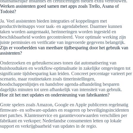
onafhankelijke instanties en certificeringen bieden extra vertrouwen.
Werken assistenten goed samen met apps zoals Trello, Asana of
Todoist?
Ja. Veel assistenten bieden integraties of koppelingen met
productiviteitsapps voor taak- en agendabeheer. Daarmee kunnen
taken worden aangemaakt, herinneringen worden ingesteld en
beschikbaarheid worden gecontroleerd. Voor optimale werking zijn
juiste permissies en verificatie van ingevoerde gegevens belangrijk.
Zijn er voorbeelden van meetbare tijdbesparing door het gebruik van
assistenten?
Onderzoeken en gebruikerscases tonen dat automatisering van
huishoudtaken en workflow-optimalisatie in zakelijke omgevingen tot
significante tijdsbesparing kan leiden. Concreet percentage varieert per
scenario, maar routinetaken zoals timerinstellingen,
boodschappenlijstjes en handsfree agenda-afhandeling besparen
dagelijks minuten tot uren afhankelijk van intensiteit van gebruik.
Hoe zit het met updates en ondersteuning van fabrikanten?
Grote spelers zoals Amazon, Google en Apple publiceren regelmatig
firmware- en software-updates en reageren op beveiligingsincidenten
met patches. Klantenservice en garantievoorwaarden verschillen per
fabrikant en verkoper; Nederlandse consumenten letten op lokale
support en verkrijgbaarheid van updates in de regio.