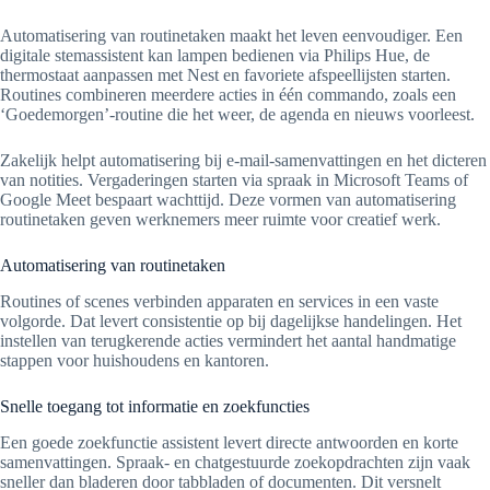
Automatisering van routinetaken maakt het leven eenvoudiger. Een
digitale stemassistent kan lampen bedienen via Philips Hue, de
thermostaat aanpassen met Nest en favoriete afspeellijsten starten.
Routines combineren meerdere acties in één commando, zoals een
‘Goedemorgen’-routine die het weer, de agenda en nieuws voorleest.
Zakelijk helpt automatisering bij e-mail-samenvattingen en het dicteren
van notities. Vergaderingen starten via spraak in Microsoft Teams of
Google Meet bespaart wachttijd. Deze vormen van automatisering
routinetaken geven werknemers meer ruimte voor creatief werk.
Automatisering van routinetaken
Routines of scenes verbinden apparaten en services in een vaste
volgorde. Dat levert consistentie op bij dagelijkse handelingen. Het
instellen van terugkerende acties vermindert het aantal handmatige
stappen voor huishoudens en kantoren.
Snelle toegang tot informatie en zoekfuncties
Een goede zoekfunctie assistent levert directe antwoorden en korte
samenvattingen. Spraak- en chatgestuurde zoekopdrachten zijn vaak
sneller dan bladeren door tabbladen of documenten. Dit versnelt