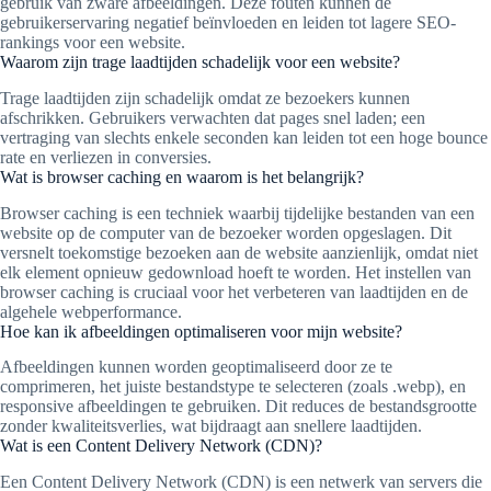
gebruik van zware afbeeldingen. Deze fouten kunnen de
gebruikerservaring negatief beïnvloeden en leiden tot lagere SEO-
rankings voor een website.
Waarom zijn trage laadtijden schadelijk voor een website?
Trage laadtijden zijn schadelijk omdat ze bezoekers kunnen
afschrikken. Gebruikers verwachten dat pages snel laden; een
vertraging van slechts enkele seconden kan leiden tot een hoge bounce
rate en verliezen in conversies.
Wat is browser caching en waarom is het belangrijk?
Browser caching is een techniek waarbij tijdelijke bestanden van een
website op de computer van de bezoeker worden opgeslagen. Dit
versnelt toekomstige bezoeken aan de website aanzienlijk, omdat niet
elk element opnieuw gedownload hoeft te worden. Het instellen van
browser caching is cruciaal voor het verbeteren van laadtijden en de
algehele webperformance.
Hoe kan ik afbeeldingen optimaliseren voor mijn website?
Afbeeldingen kunnen worden geoptimaliseerd door ze te
comprimeren, het juiste bestandstype te selecteren (zoals .webp), en
responsive afbeeldingen te gebruiken. Dit reduces de bestandsgrootte
zonder kwaliteitsverlies, wat bijdraagt aan snellere laadtijden.
Wat is een Content Delivery Network (CDN)?
Een Content Delivery Network (CDN) is een netwerk van servers die