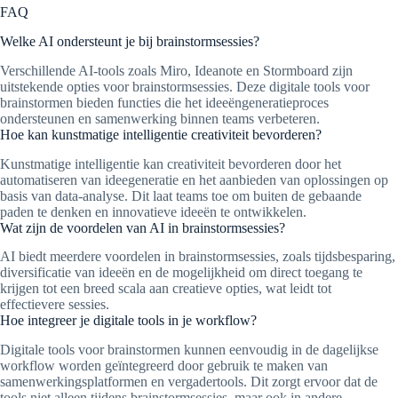
FAQ
Welke AI ondersteunt je bij brainstormsessies?
Verschillende AI-tools zoals Miro, Ideanote en Stormboard zijn
uitstekende opties voor brainstormsessies. Deze digitale tools voor
brainstormen bieden functies die het ideeëngeneratieproces
ondersteunen en samenwerking binnen teams verbeteren.
Hoe kan kunstmatige intelligentie creativiteit bevorderen?
Kunstmatige intelligentie kan creativiteit bevorderen door het
automatiseren van ideegeneratie en het aanbieden van oplossingen op
basis van data-analyse. Dit laat teams toe om buiten de gebaande
paden te denken en innovatieve ideeën te ontwikkelen.
Wat zijn de voordelen van AI in brainstormsessies?
AI biedt meerdere voordelen in brainstormsessies, zoals tijdsbesparing,
diversificatie van ideeën en de mogelijkheid om direct toegang te
krijgen tot een breed scala aan creatieve opties, wat leidt tot
effectievere sessies.
Hoe integreer je digitale tools in je workflow?
Digitale tools voor brainstormen kunnen eenvoudig in de dagelijkse
workflow worden geïntegreerd door gebruik te maken van
samenwerkingsplatformen en vergadertools. Dit zorgt ervoor dat de
tools niet alleen tijdens brainstormsessies, maar ook in andere