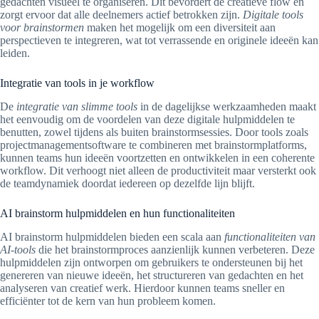
gedachten visueel te organiseren. Dit bevordert de creatieve flow en
zorgt ervoor dat alle deelnemers actief betrokken zijn.
Digitale tools
voor brainstormen
maken het mogelijk om een diversiteit aan
perspectieven te integreren, wat tot verrassende en originele ideeën kan
leiden.
Integratie van tools in je workflow
De
integratie van slimme tools
in de dagelijkse werkzaamheden maakt
het eenvoudig om de voordelen van deze digitale hulpmiddelen te
benutten, zowel tijdens als buiten brainstormsessies. Door tools zoals
projectmanagementsoftware te combineren met brainstormplatforms,
kunnen teams hun ideeën voortzetten en ontwikkelen in een coherente
workflow. Dit verhoogt niet alleen de productiviteit maar versterkt ook
de teamdynamiek doordat iedereen op dezelfde lijn blijft.
AI brainstorm hulpmiddelen en hun functionaliteiten
AI brainstorm hulpmiddelen bieden een scala aan
functionaliteiten van
AI-tools
die het brainstormproces aanzienlijk kunnen verbeteren. Deze
hulpmiddelen zijn ontworpen om gebruikers te ondersteunen bij het
genereren van nieuwe ideeën, het structureren van gedachten en het
analyseren van creatief werk. Hierdoor kunnen teams sneller en
efficiënter tot de kern van hun probleem komen.