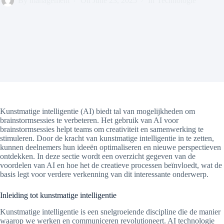
By
management
On
June 23, 2025
In
Technologie
Kunstmatige intelligentie (AI) biedt tal van mogelijkheden om
brainstormsessies te verbeteren. Het gebruik van AI voor
brainstormsessies helpt teams om creativiteit en samenwerking te
stimuleren. Door de kracht van kunstmatige intelligentie in te zetten,
kunnen deelnemers hun ideeën optimaliseren en nieuwe perspectieven
ontdekken. In deze sectie wordt een overzicht gegeven van de
voordelen van AI en hoe het de creatieve processen beïnvloedt, wat de
basis legt voor verdere verkenning van dit interessante onderwerp.
Inleiding tot kunstmatige intelligentie
Kunstmatige intelligentie is een snelgroeiende discipline die de manier
waarop we werken en communiceren revolutioneert. AI technologie