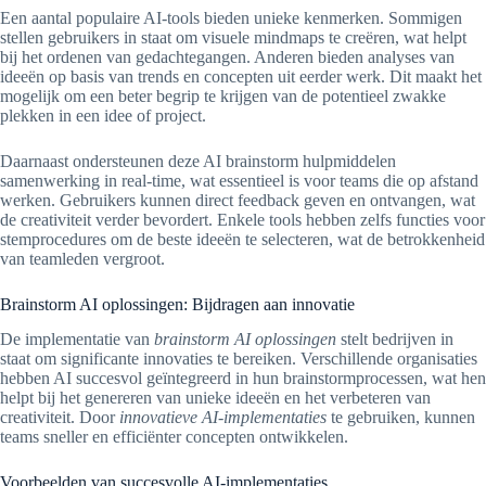
Een aantal populaire AI-tools bieden unieke kenmerken. Sommigen
stellen gebruikers in staat om visuele mindmaps te creëren, wat helpt
bij het ordenen van gedachtegangen. Anderen bieden analyses van
ideeën op basis van trends en concepten uit eerder werk. Dit maakt het
mogelijk om een beter begrip te krijgen van de potentieel zwakke
plekken in een idee of project.
Daarnaast ondersteunen deze AI brainstorm hulpmiddelen
samenwerking in real-time, wat essentieel is voor teams die op afstand
werken. Gebruikers kunnen direct feedback geven en ontvangen, wat
de creativiteit verder bevordert. Enkele tools hebben zelfs functies voor
stemprocedures om de beste ideeën te selecteren, wat de betrokkenheid
van teamleden vergroot.
Brainstorm AI oplossingen: Bijdragen aan innovatie
De implementatie van
brainstorm AI oplossingen
stelt bedrijven in
staat om significante innovaties te bereiken. Verschillende organisaties
hebben AI succesvol geïntegreerd in hun brainstormprocessen, wat hen
helpt bij het genereren van unieke ideeën en het verbeteren van
creativiteit. Door
innovatieve AI-implementaties
te gebruiken, kunnen
teams sneller en efficiënter concepten ontwikkelen.
Voorbeelden van succesvolle AI-implementaties