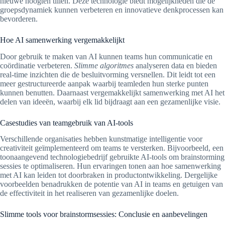
nieuwe hoogten tillen. Deze technologie biedt mogelijkheden die de
groepsdynamiek kunnen verbeteren en innovatieve denkprocessen kan
bevorderen.
Hoe AI samenwerking vergemakkelijkt
Door gebruik te maken van AI kunnen teams hun communicatie en
coördinatie verbeteren.
Slimme algoritmes
analyseren data en bieden
real-time inzichten die de besluitvorming versnellen. Dit leidt tot een
meer gestructureerde aanpak waarbij teamleden hun sterke punten
kunnen benutten. Daarnaast vergemakkelijkt samenwerking met AI het
delen van ideeën, waarbij elk lid bijdraagt aan een gezamenlijke visie.
Casestudies van teamgebruik van AI-tools
Verschillende organisaties hebben kunstmatige intelligentie voor
creativiteit geïmplementeerd om teams te versterken. Bijvoorbeeld, een
toonaangevend technologiebedrijf gebruikte AI-tools om brainstorming
sessies te optimaliseren. Hun ervaringen tonen aan hoe samenwerking
met AI kan leiden tot doorbraken in productontwikkeling. Dergelijke
voorbeelden benadrukken de potentie van AI in teams en getuigen van
de effectiviteit in het realiseren van gezamenlijke doelen.
Slimme tools voor brainstormsessies: Conclusie en aanbevelingen