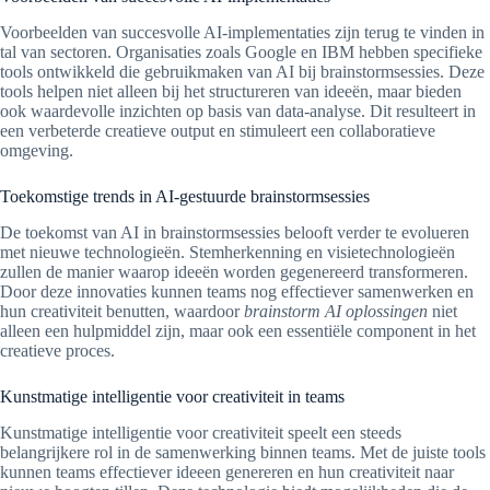
Voorbeelden van succesvolle AI-implementaties zijn terug te vinden in
tal van sectoren. Organisaties zoals Google en IBM hebben specifieke
tools ontwikkeld die gebruikmaken van AI bij brainstormsessies. Deze
tools helpen niet alleen bij het structureren van ideeën, maar bieden
ook waardevolle inzichten op basis van data-analyse. Dit resulteert in
een verbeterde creatieve output en stimuleert een collaboratieve
omgeving.
Toekomstige trends in AI-gestuurde brainstormsessies
De toekomst van AI in brainstormsessies belooft verder te evolueren
met nieuwe technologieën. Stemherkenning en visietechnologieën
zullen de manier waarop ideeën worden gegenereerd transformeren.
Door deze innovaties kunnen teams nog effectiever samenwerken en
hun creativiteit benutten, waardoor
brainstorm AI oplossingen
niet
alleen een hulpmiddel zijn, maar ook een essentiële component in het
creatieve proces.
Kunstmatige intelligentie voor creativiteit in teams
Kunstmatige intelligentie voor creativiteit speelt een steeds
belangrijkere rol in de samenwerking binnen teams. Met de juiste tools
kunnen teams effectiever ideeen genereren en hun creativiteit naar