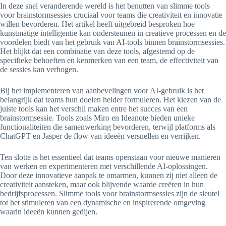
In deze snel veranderende wereld is het benutten van slimme tools
voor brainstormsessies cruciaal voor teams die creativiteit en innovatie
willen bevorderen. Het artikel heeft uitgebreid besproken hoe
kunstmatige intelligentie kan ondersteunen in creatieve processen en de
voordelen biedt van het gebruik van AI-tools binnen brainstormsessies.
Het blijkt dat een combinatie van deze tools, afgestemd op de
specifieke behoeften en kenmerken van een team, de effectiviteit van
de sessies kan verhogen.
Bij het implementeren van aanbevelingen voor AI-gebruik is het
belangrijk dat teams hun doelen helder formuleren. Het kiezen van de
juiste tools kan het verschil maken entre het succes van een
brainstormsessie. Tools zoals Miro en Ideanote bieden unieke
functionaliteiten die samenwerking bevorderen, terwijl platforms als
ChatGPT en Jasper de flow van ideeën versnellen en verrijken.
Ten slotte is het essentieel dat teams openstaan voor nieuwe manieren
van werken en experimenteren met verschillende AI-oplossingen.
Door deze innovatieve aanpak te omarmen, kunnen zij niet alleen de
creativiteit aansteken, maar ook blijvende waarde creëren in hun
bedrijfsprocessen. Slimme tools voor brainstormsessies zijn de sleutel
tot het stimuleren van een dynamische en inspirerende omgeving
waarin ideeën kunnen gedijen.