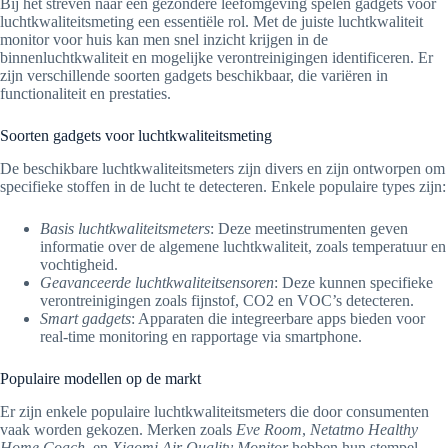
Bij het streven naar een gezondere leefomgeving spelen gadgets voor
luchtkwaliteitsmeting een essentiële rol. Met de juiste luchtkwaliteit
monitor voor huis kan men snel inzicht krijgen in de
binnenluchtkwaliteit en mogelijke verontreinigingen identificeren. Er
zijn verschillende soorten gadgets beschikbaar, die variëren in
functionaliteit en prestaties.
Soorten gadgets voor luchtkwaliteitsmeting
De beschikbare luchtkwaliteitsmeters zijn divers en zijn ontworpen om
specifieke stoffen in de lucht te detecteren. Enkele populaire types zijn:
Basis luchtkwaliteitsmeters
: Deze meetinstrumenten geven
informatie over de algemene luchtkwaliteit, zoals temperatuur en
vochtigheid.
Geavanceerde luchtkwaliteitsensoren
: Deze kunnen specifieke
verontreinigingen zoals fijnstof, CO2 en VOC’s detecteren.
Smart gadgets
: Apparaten die integreerbare apps bieden voor
real-time monitoring en rapportage via smartphone.
Populaire modellen op de markt
Er zijn enkele populaire luchtkwaliteitsmeters die door consumenten
vaak worden gekozen. Merken zoals
Eve Room
,
Netatmo Healthy
Home Coach
, en
Xiaomi Air Quality Monitor
hebben hun stempel