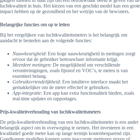
gadgets moeten in staat zijn om een betrouwbaar beeld te geven van de
luchtkwaliteit in huis. Het kiezen van een geschikt model kan een grote
impact hebben op de gezondheid en het welzijn van de bewoners.
Belangrijke functies om op te letten
Bij het vergelijken van luchtkwaliteitsmeters is het belangrijk om
aandacht te besteden aan de volgende functies:
Nauwkeurigheid
: Een hoge nauwkeurigheid in metingen zorgt
ervoor dat de gebruiker betrouwbare informatie krijgt.
Meerdere metingen
: De mogelijkheid om verschillende
verontreinigingen, zoals fijnstof en VOC’s, te meten is van
essentieel belang.
Gebruiksvriendelijkheid
: Een intuïtieve interface maakt het
gemakkelijker om de meter effectief te gebruiken.
App-integratie
: Een app kan extra functionaliteit bieden, zoals
real-time updates en rapportages.
Prijs-kwaliteitverhouding van luchtkwaliteitsmeters
De prijs-kwaliteitverhouding van een luchtkwaliteitsmeter is een ander
belangrijk aspect om in overweging te nemen. Het investeren in een
kwalitatief goede meter kan op lange termijn kostenbesparend zijn.
Goedkopere modellen kunnen soms inaccurate metingen geven of