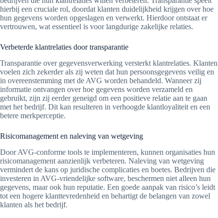
bedrijven die hun klantrelaties willen verbeteren. Transparantie speelt
hierbij een cruciale rol, doordat klanten duidelijkheid krijgen over hoe
hun gegevens worden opgeslagen en verwerkt. Hierdoor ontstaat er
vertrouwen, wat essentieel is voor langdurige zakelijke relaties.
Verbeterde klantrelaties door transparantie
Transparantie over gegevensverwerking versterkt klantrelaties. Klanten
voelen zich zekerder als zij weten dat hun persoonsgegevens veilig en
in overeenstemming met de AVG worden behandeld. Wanneer zij
informatie ontvangen over hoe gegevens worden verzameld en
gebruikt, zijn zij eerder geneigd om een positieve relatie aan te gaan
met het bedrijf. Dit kan resulteren in verhoogde klantloyaliteit en een
betere merkperceptie.
Risicomanagement en naleving van wetgeving
Door AVG-conforme tools te implementeren, kunnen organisaties hun
risicomanagement aanzienlijk verbeteren. Naleving van wetgeving
vermindert de kans op juridische complicaties en boetes. Bedrijven die
investeren in AVG-vriendelijke software, beschermen niet alleen hun
gegevens, maar ook hun reputatie. Een goede aanpak van risico’s leidt
tot een hogere klanttevredenheid en behartigt de belangen van zowel
klanten als het bedrijf.