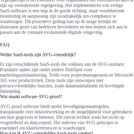
zijn op veranderende regelgeving. Het implementeren van veilige
SaaS-software is een stap in de goede richting, maar voortdurende
monitoring en aanpassing zijn noodzakelijk om compliance te
waarborgen. Dit proactieve gedrag kan op de lange termijn de
duurzame groei van bedrijven bevorderen en hen helpen zich aan te
passen aan de constant evoluerende digitale omgeving.
FAQ
Welke SaaS-tools zijn AVG-vriendelijk?
Er zijn verschillende SaaS-tools die voldoen aan de AVG-normen.
Populaire opties zijn onder andere HubSpot voor
marketingautomatisering, Trello voor projectmanagement en Microsoft
365 voor productiviteit. Deze tools zijn ontworpen met
privacyvriendelijke functies, zoals dataminimalisatie en beveiligde
dataopslag.
Wat maakt software AVG-proof?
AVG-proof software biedt sterke beveiligingsmaatregelen,
transparantie over dataverwerking en de mogelijkheid voor gebruikers
om hun gegevens te beheren. Dit omvat rechten zoals het recht op
vergetelheid en data-export. Het naleven van AVG-principes is
essentieel om klantvertrouwen te waarborgen.
Hoe kan ik AVG-vriendelijke SaaS-tools vinden?