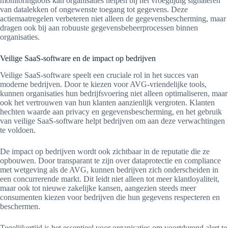
monitoringtools kan organisaties helpen bij het vroegtijdig signaleren
van datalekken of ongewenste toegang tot gegevens. Deze
actiemaatregelen verbeteren niet alleen de gegevensbescherming, maar
dragen ook bij aan robuuste gegevensbeheerprocessen binnen
organisaties.
Veilige SaaS-software en de impact op bedrijven
Veilige SaaS-software speelt een cruciale rol in het succes van
moderne bedrijven. Door te kiezen voor AVG-vriendelijke tools,
kunnen organisaties hun bedrijfsvoering niet alleen optimaliseren, maar
ook het vertrouwen van hun klanten aanzienlijk vergroten. Klanten
hechten waarde aan privacy en gegevensbescherming, en het gebruik
van veilige SaaS-software helpt bedrijven om aan deze verwachtingen
te voldoen.
De impact op bedrijven wordt ook zichtbaar in de reputatie die ze
opbouwen. Door transparant te zijn over dataprotectie en compliance
met wetgeving als de AVG, kunnen bedrijven zich onderscheiden in
een concurrerende markt. Dit leidt niet alleen tot meer klantloyaliteit,
maar ook tot nieuwe zakelijke kansen, aangezien steeds meer
consumenten kiezen voor bedrijven die hun gegevens respecteren en
beschermen.
Tegelijkertijd is het essentieel voor organisaties om voortdurend alert te