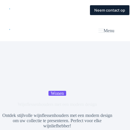
Skip
to
Home
Diensten
Magazine
Contact
Neem contact op
content
Menu
Wonen
Wijnflessenhouders met een modern design
Ontdek stijlvolle wijnflessenhouders met een modern design
om uw collectie te presenteren. Perfect voor elke
wijnliefhebber!