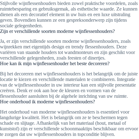
Stijlvolle wijnflessenhouders bieden zowel praktische voordelen, zoals
ruimtebesparing en gebruiksgemak, als esthetische waarde. Ze kunnen
dienen als een decoratief element in uw huis en een luxe uitstraling
geven. Bovendien kunnen ze een gespreksonderwerp zijn tijdens
sociale gelegenheden.
Zijn er verschillende soorten moderne wijnflessenhouders?
Ja, er zijn verschillende soorten moderne wijnflessenhouders, zoals
wijnrekken met eigentijds design en trendy flessenhouders. Deze
variëren van staande houders tot wandmonteurs en zijn geschikt voor
verschillende gelegenheden, zoals feesten of dinertjes.
Hoe kan ik mijn wijnflessenhouder het beste decoreren?
Bij het decoreren met wijnflessenhouders is het belangrijk om de juiste
locatie te kiezen en verschillende materialen te combineren. Integratie
van de wijnflessenhouder in uw interieur kan een stijlvolle presentatie
creëren. Denk er ook aan hoe de kleuren en vormen van de
flessenhouder aansluiten bij de algehele inrichting van uw ruimte.
Hoe onderhoud ik moderne wijnflessenhouders?
Het onderhoud van moderne wijnflessenhouders is essentieel voor
langdurige kwaliteit. Het is belangrijk om ze te beschermen tegen
schade en slijtage. Afhankelijk van het materiaal (hout, metaal of
kunststof) zijn er verschillende schoonmaaktips beschikbaar om ervoor
te zorgen dat uw wijnflessenhouders in topconditie blijven.