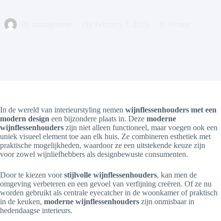
By
management
On
February 7, 2025
In
Wonen
In de wereld van interieurstyling nemen
wijnflessenhouders met een
modern design
een bijzondere plaats in. Deze
moderne
wijnflessenhouders
zijn niet alleen functioneel, maar voegen ook een
uniek visueel element toe aan elk huis. Ze combineren esthetiek met
praktische mogelijkheden, waardoor ze een uitstekende keuze zijn
voor zowel wijnliefhebbers als designbewuste consumenten.
Door te kiezen voor
stijlvolle wijnflessenhouders
, kan men de
omgeving verbeteren en een gevoel van verfijning creëren. Of ze nu
worden gebruikt als centrale eyecatcher in de woonkamer of praktisch
in de keuken,
moderne wijnflessenhouders
zijn onmisbaar in
hedendaagse interieurs.