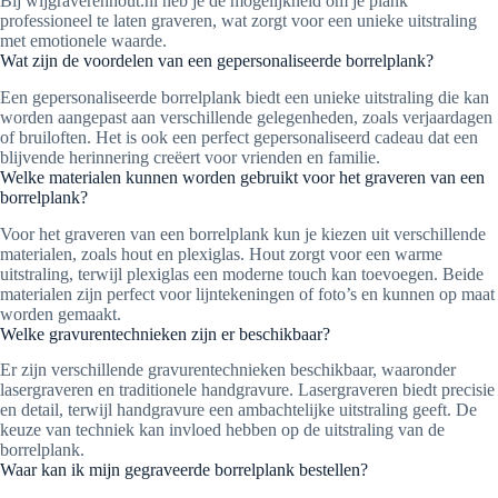
Bij wijgraverenhout.nl heb je de mogelijkheid om je plank
professioneel te laten graveren, wat zorgt voor een unieke uitstraling
met emotionele waarde.
Wat zijn de voordelen van een gepersonaliseerde borrelplank?
Een gepersonaliseerde borrelplank biedt een unieke uitstraling die kan
worden aangepast aan verschillende gelegenheden, zoals verjaardagen
of bruiloften. Het is ook een perfect gepersonaliseerd cadeau dat een
blijvende herinnering creëert voor vrienden en familie.
Welke materialen kunnen worden gebruikt voor het graveren van een
borrelplank?
Voor het graveren van een borrelplank kun je kiezen uit verschillende
materialen, zoals hout en plexiglas. Hout zorgt voor een warme
uitstraling, terwijl plexiglas een moderne touch kan toevoegen. Beide
materialen zijn perfect voor lijntekeningen of foto’s en kunnen op maat
worden gemaakt.
Welke gravurentechnieken zijn er beschikbaar?
Er zijn verschillende gravurentechnieken beschikbaar, waaronder
lasergraveren en traditionele handgravure. Lasergraveren biedt precisie
en detail, terwijl handgravure een ambachtelijke uitstraling geeft. De
keuze van techniek kan invloed hebben op de uitstraling van de
borrelplank.
Waar kan ik mijn gegraveerde borrelplank bestellen?